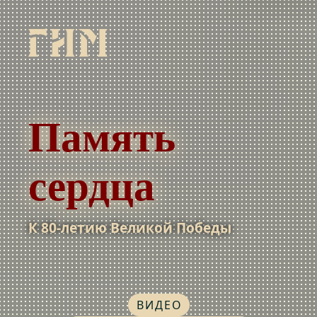
Память
сердца
К 80-летию Великой Победы
ВИДЕО