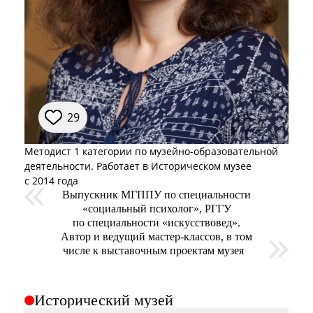
при посещении музея
Опрос о качестве работы музея
Просим вас пройти опрос
о качестве работы музея. Ваше
мнение поможет нам стать лучше!
Пройти опрос
29
Методист 1 категории по музейно-образовательной
деятельности. Работает в Историческом музее
с 2014 года
Выпускник МГППУ по специальности
«социальный психолог», РГГУ
по специальности «искусствовед».
Автор и ведущий мастер-классов, в том
числе к выставочным проектам музея
Исторический музей