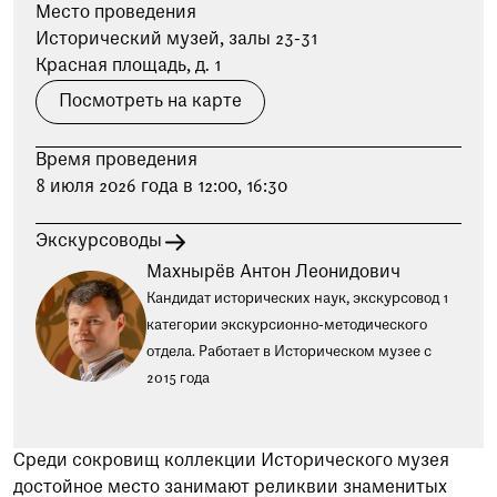
при посещении музея
Место проведения
Исторический музей, залы 23-31
Красная площадь, д. 1
Опрос о качестве работы музея
Просим вас пройти опрос
Посмотреть на карте
о качестве работы музея. Ваше
мнение поможет нам стать лучше!
Время проведения
Пройти опрос
8 июля 2026 года в 12:00, 16:30
Экскурсоводы
Махнырёв Антон Леонидович
Кандидат исторических наук, экскурсовод 1
категории экскурсионно-методического
отдела. Работает в Историческом музее с
2015 года
Среди сокровищ коллекции Исторического музея
достойное место занимают реликвии знаменитых