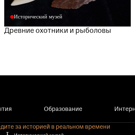
Исторический музей
Древние охотники и рыболовы
ытия
Образование
Интерн
дите за историей в реальном времени