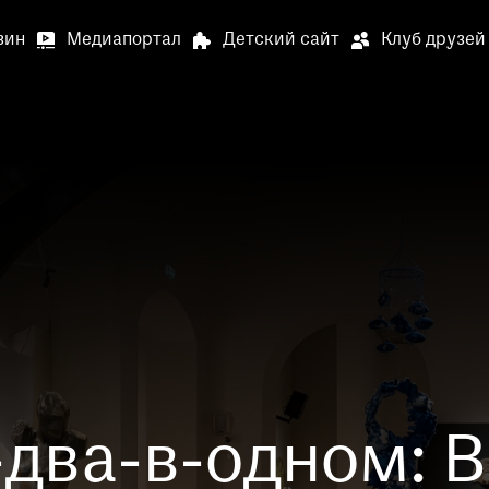
зин
Медиапортал
Детский сайт
Клуб друзей
Выставки и события
О му
Артилл
В связи
Артилле
Специа
В залах
Медиапортал
Детский сай
специал
Просим 
Опрос о
два-в-одном: 
Просим 
Ваше мн