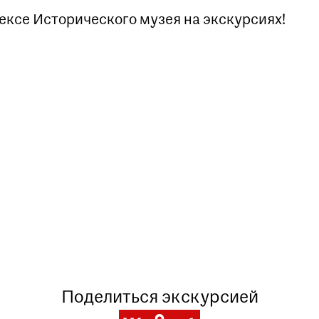
ексе Исторического музея на экскурсиях!
Заказать данную экскурсию можно по
телефону
+7 (495) 692-37-31
Или написав нам на почту
visitor@shm.ru
Поделиться экскурсией