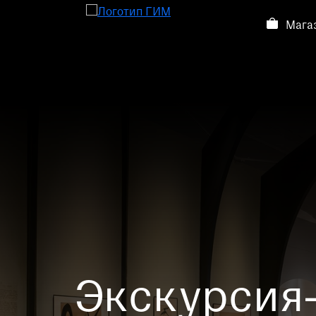
Мага
Посетителям
Посетителям
Выставки и события
О музее
Контакты
Магазин
Экскурсия-