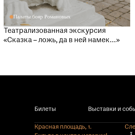
Палаты бояр Романовых
Театрализованная экскурсия
«Сказка – ложь, да в ней намек…»
Билеты
Выставки и соб
Красная площадь, 1.
Сле