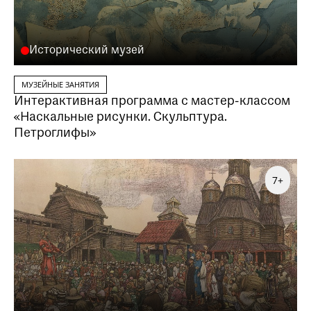
Исторический музей
МУЗЕЙНЫЕ ЗАНЯТИЯ
Интерактивная программа с мастер-классом
«Наскальные рисунки. Скульптура.
Петроглифы»
7+
Заказать данную образовательную программу
можно по телефону
+7 (495) 692-37-31
Или написав нам на почту
visitor@shm.ru