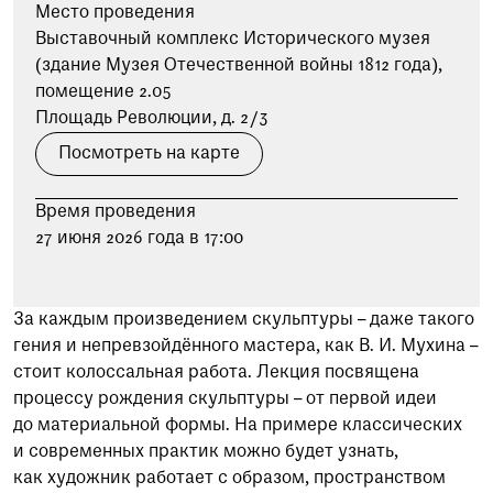
при посещении музея
Место проведения
Выставочный комплекс Исторического музея
(здание Музея Отечественной войны 1812 года),
Опрос о качестве работы музея
помещение 2.05
Просим вас пройти опрос
о качестве работы музея. Ваше
Площадь Революции, д. 2/3
мнение поможет нам стать лучше!
Посмотреть на карте
Пройти опрос
Время проведения
27 июня 2026 года в 17:00
За каждым произведением скульптуры – даже такого
гения и непревзойдённого мастера, как В. И. Мухина –
стоит колоссальная работа. Лекция посвящена
процессу рождения скульптуры – от первой идеи
до материальной формы. На примере классических
и современных практик можно будет узнать,
как художник работает с образом, пространством